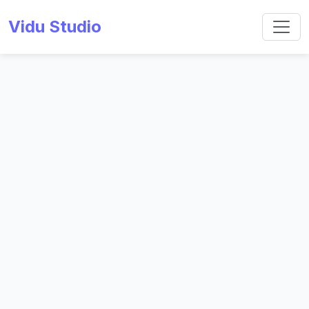
Vidu Studio