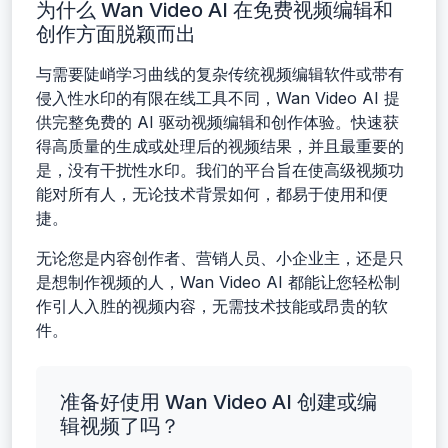
为什么 Wan Video AI 在免费视频编辑和
创作方面脱颖而出
与需要陡峭学习曲线的复杂传统视频编辑软件或带有
侵入性水印的有限在线工具不同，Wan Video AI 提
供完整免费的 AI 驱动视频编辑和创作体验。快速获
得高质量的生成或处理后的视频结果，并且最重要的
是，没有干扰性水印。我们的平台旨在使高级视频功
能对所有人，无论技术背景如何，都易于使用和便
捷。
无论您是内容创作者、营销人员、小企业主，还是只
是想制作视频的人，Wan Video AI 都能让您轻松制
作引人入胜的视频内容，无需技术技能或昂贵的软
件。
准备好使用 Wan Video AI 创建或编
辑视频了吗？