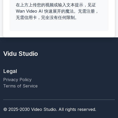
在上方上传您的视频或输入文本提示，见证
Wan Video AI 快速展开的魔法。无需注册，
无需信用卡，完全没有任何限制。
Vidu Studio
Legal
Privacy Policy
Terms of Service
© 2025-2030 Video Studio. All rights reserved.