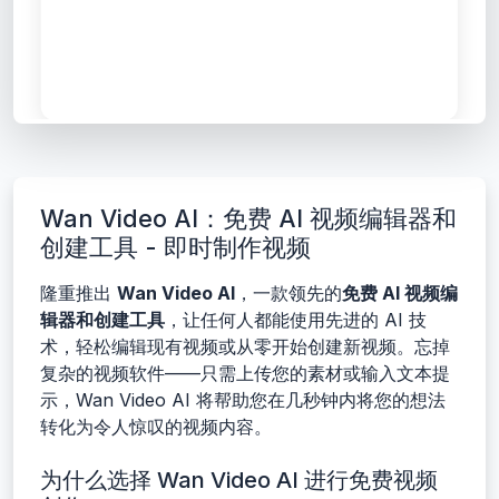
Wan Video AI：免费 AI 视频编辑器和
创建工具 - 即时制作视频
隆重推出
Wan Video AI
，一款领先的
免费 AI 视频编
辑器和创建工具
，让任何人都能使用先进的 AI 技
术，轻松编辑现有视频或从零开始创建新视频。忘掉
复杂的视频软件——只需上传您的素材或输入文本提
示，Wan Video AI 将帮助您在几秒钟内将您的想法
转化为令人惊叹的视频内容。
为什么选择 Wan Video AI 进行免费视频