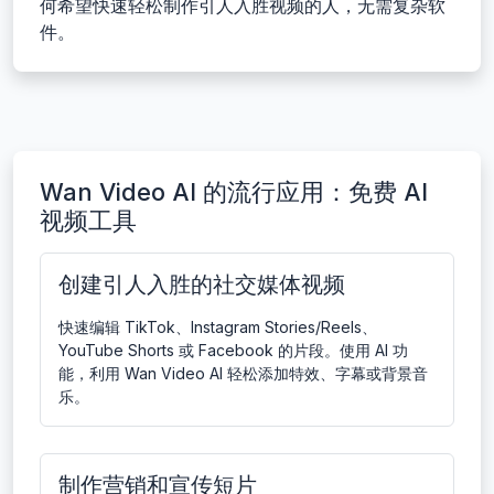
何希望快速轻松制作引人入胜视频的人，无需复杂软
件。
Wan Video AI 的流行应用：免费 AI
视频工具
创建引人入胜的社交媒体视频
快速编辑 TikTok、Instagram Stories/Reels、
YouTube Shorts 或 Facebook 的片段。使用 AI 功
能，利用 Wan Video AI 轻松添加特效、字幕或背景音
乐。
制作营销和宣传短片