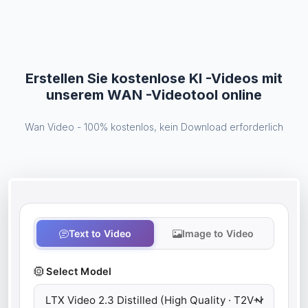
Erstellen Sie kostenlose KI -Videos mit
unserem WAN -Videotool online
Wan Video - 100% kostenlos, kein Download erforderlich