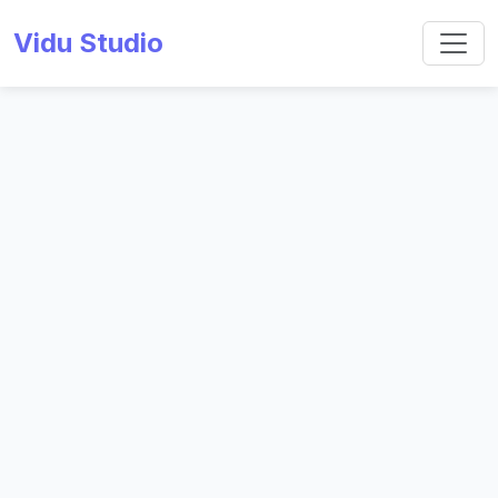
Vidu Studio