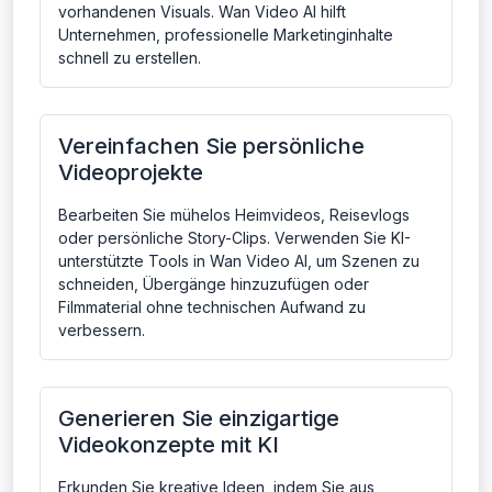
vorhandenen Visuals. Wan Video AI hilft
Unternehmen, professionelle Marketinginhalte
schnell zu erstellen.
Vereinfachen Sie persönliche
Videoprojekte
Bearbeiten Sie mühelos Heimvideos, Reisevlogs
oder persönliche Story-Clips. Verwenden Sie KI-
unterstützte Tools in Wan Video AI, um Szenen zu
schneiden, Übergänge hinzuzufügen oder
Filmmaterial ohne technischen Aufwand zu
verbessern.
Generieren Sie einzigartige
Videokonzepte mit KI
Erkunden Sie kreative Ideen, indem Sie aus