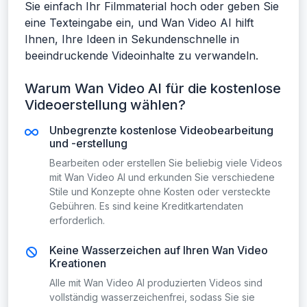
Sie einfach Ihr Filmmaterial hoch oder geben Sie
eine Texteingabe ein, und Wan Video AI hilft
Ihnen, Ihre Ideen in Sekundenschnelle in
beeindruckende Videoinhalte zu verwandeln.
Warum Wan Video AI für die kostenlose
Videoerstellung wählen?
Unbegrenzte kostenlose Videobearbeitung
und -erstellung
Bearbeiten oder erstellen Sie beliebig viele Videos
mit Wan Video AI und erkunden Sie verschiedene
Stile und Konzepte ohne Kosten oder versteckte
Gebühren. Es sind keine Kreditkartendaten
erforderlich.
Keine Wasserzeichen auf Ihren Wan Video
Kreationen
Alle mit Wan Video AI produzierten Videos sind
vollständig wasserzeichenfrei, sodass Sie sie