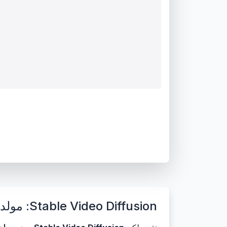
Stable Video Diffusion: مولد فيديو بالذكاء الاصطناعي مجانًا - أنشئ مقاطع فيديو من النص أو الصور