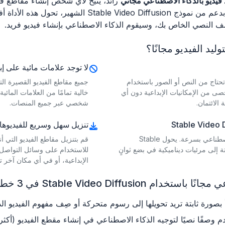
فيديو بالذكاء الاصطناعي مجاني
رائد، يتيح لأي شخص إنشاء مقاطع ف
صور ثابتة باستخدام الذكاء الاصطناعي المتقدم. بدعم من نموذج
ف النصي الخاص بك، وسيقوم الذكاء الاصطناعي بإنشاء فيديو فريد.
لا توجد علامات مائية على إب
 تحتاج من النص أو الصور باستخدام
شف عددًا لا يحصى من الإمكانيات الإبداعية دون أي
خالية تمامًا من العلامات المائ
الائتمان.
شخصي عبر جميع المنصات.
تنزيل سهل وسريع للفيديوه
احصل على مقاطع الفيديو التي أنشأها الذكاء الاصطناعي بسرعة. يحول Stable
قم بتنزيل مقاطع الفيديو التي أ
ور الثابتة إلى مرئيات ديناميكية في بضع ثوانٍ
للاستخدام على وسائل التواصل ا
الإبداعية، أو في أي مكان آخر تح
Stable Video D في 3 خطوات بسيطة
 بصورة ثابتة تريد تحويلها إلى رسوم متحركة أو صِف مفهوم الفيديو ال
 وصفًا نصيًا لتوجيه الذكاء الاصطناعي في إنشاء مقطع الفيديو (أكثر