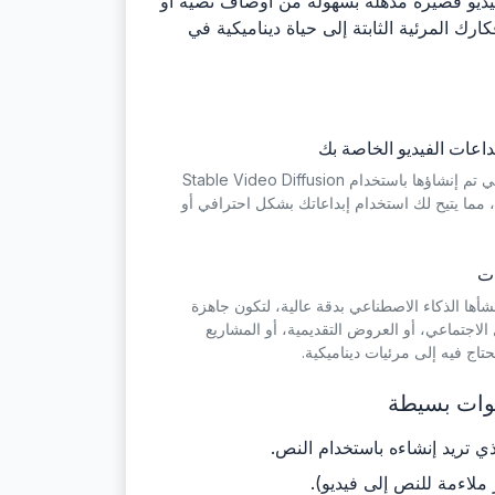
يديو قصيرة مذهلة بسهولة من أوصاف نصية أو
 Stable Video Diffusion الشهير، تحول هذه الأداة أفكارك المرئية الثابتة إلى حياة ديناميكية في
داعات الفيديو الخاصة بك
جميع مقاطع الفيديو القصيرة التي تم إنشاؤها باستخدام Stable Video Diffusion
ية، مما يتيح لك استخدام إبداعاتك بشكل احترافي أو
ات
نشأها الذكاء الاصطناعي بدقة عالية، لتكون جاهزة
لاجتماعي، أو العروض التقديمية، أو المشاريع
تاج فيه إلى مرئيات ديناميكية.
ذي تريد إنشاءه باستخدام النص.
 ملاءمة للنص إلى فيديو).