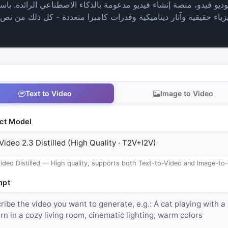
توديو فيدو، منصة إنشاء فيديو مدعومة بالذكاء الاصطناعي الرائدة. باست
يزياء حقيقية وآثار ديناميكية وقدرات كاميرا متعددة - كل ذلك من ن