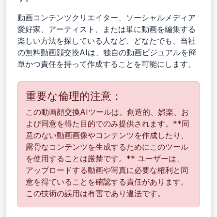
動画コンテンツクリエイター、ソーシャルメディア
愛好家、アーティスト、または単に動画を編集する
楽しい方法を探している人など、どなたでも、当社
の無料動画顔交換AIは、独自の動画ビジュアルを簡
単かつ責任を持って作成することを可能にします。
重要な倫理的注意：
この動画顔交換AIツールは、創造的、娯楽、お
よび同意を得た目的でのみ提供されます。**同
意のない動画画像やコンテンツを作成したり、
露骨なコンテンツを生成するためにこのツール
を使用することは厳禁です。** ユーザーは、
アップロードする動画や写真に必要な権利と同
意を得ていることを確認する責任があります。
この技術の誤用は有害であり違法です。