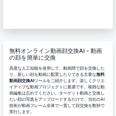
無料オンライン動画顔交換AI - 動画
の顔を簡単に交換
高度な人工知能を使用して、動画間で顔を交換した
り、新しい顔を動画に配置したりできる主要な
無料
動画顔交換AI
ツールをご紹介します。楽しくクリエ
イティブな動画プロジェクトに最適です。複雑な動
画編集は忘れてください。ターゲット動画と交換し
たい顔の写真をアップロードするだけで、当社のAI
技術が動画フレーム全体で一貫して顔交換を数秒で
実行します。