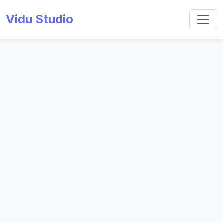
Vidu Studio